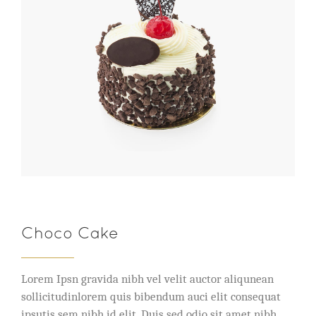
Choco Cake
Lorem Ipsn gravida nibh vel velit auctor aliqunean
sollicitudinlorem quis bibendum auci elit consequat
ipsutis sem nibh id elit. Duis sed odio sit amet nibh