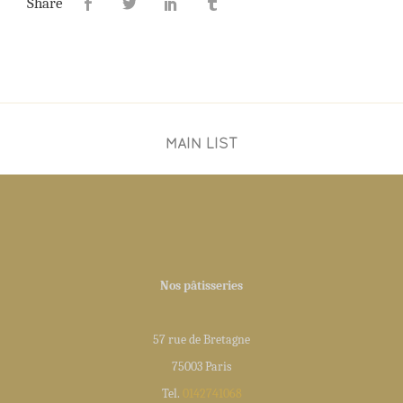
Share
MAIN LIST
Nos pâtisseries
57 rue de Bretagne
75003 Paris
Tel.
0142741068